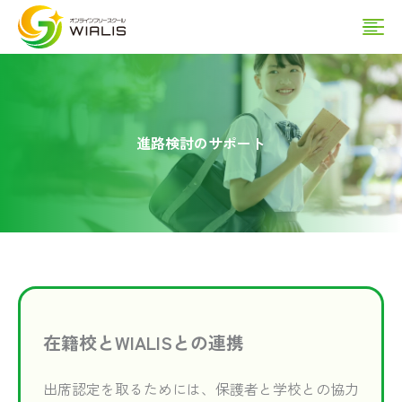
内
Ma
容
を
Me
ス
キ
進路検討のサポート
ッ
プ
在籍校とWIALISとの連携
出席認定を取るためには、保護者と学校との協力