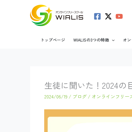
内
容
を
ス
トップページ
WIALISの3つの特徴
オン
キ
ッ
プ
生徒に聞いた！2024の
2024/06/19
/
ブログ
/
オンラインフリー