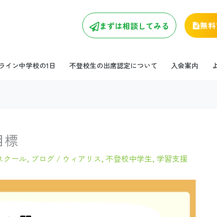
無料
まずは相談してみる
ライン中学校の1日
不登校生の出席認定について
入会案内
目標
スクール
,
ブログ / ウィアリス
,
不登校中学生
,
学習支援