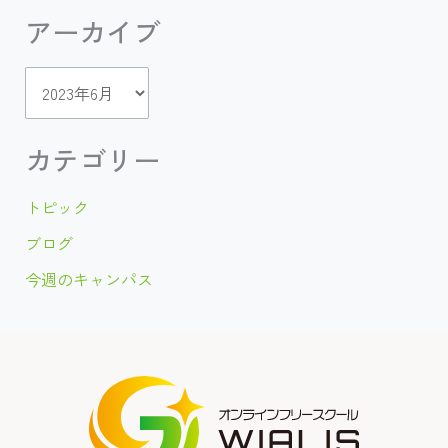
大
アーカイブ
人」
開
催
し
ア
ま
し
ー
た！
～
カ
カテゴリー
10
代
イ
で
WEB
トピック
ブ
開
発
ブログ
の
会
今週のキャンパス
社
を
起
業
～