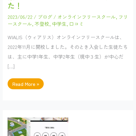
た！
2023/06/22
/
ブログ
/
オンラインフリースクール
,
フリ
ースクール
,
不登校
,
中学生
,
口コミ
WIALIS（ウィアリス）オンラインフリースクールは、
2022年11月に開校しました。そのとき入会した生徒たち
は、主に中学1年生、中学2年生（現中３生）が中心だ
[…]
WIALIS
Read More »
オ
ン
ラ
イ
ン
フ
リ
ー
ス
ク