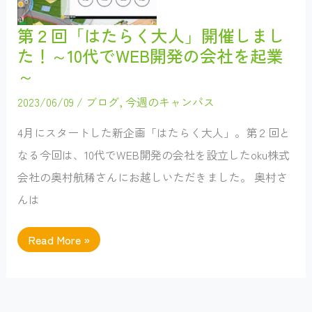
ー
ル
卒
第２回「はたらく大人」開催しまし
業
生
た！～10代でWEB開発の会社を起業
か
ら
～
メ
ッ
2023/06/09
/
ブログ
,
今週のキャンパス
セ
ー
ジ
4月にスタートした新企画「はたらく大人」。第２回と
を
い
なる今回は、10代でWEB開発の会社を設立したoku株式
た
だ
会社の奥村航稀さんにお越しいただきました。 奥村さ
き
ま
んは
し
た！
第
Read More »
２
回
「は
た
ら
く