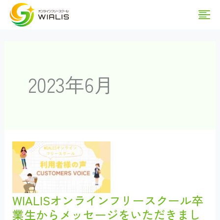
内
Ma
容
を
Me
ス
キ
2023年6月
ッ
プ
WIALISオンラインフリースクール卒
業生からメッセージをいただきまし