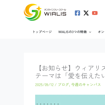
内
容
を
ス
トップページ
WIALISの3つの特徴
オン
キ
ッ
プ
【お知らせ】ウィアリス
テーマは「愛を伝えた
2025/09/12
/
ブログ
,
今週のキャンパス