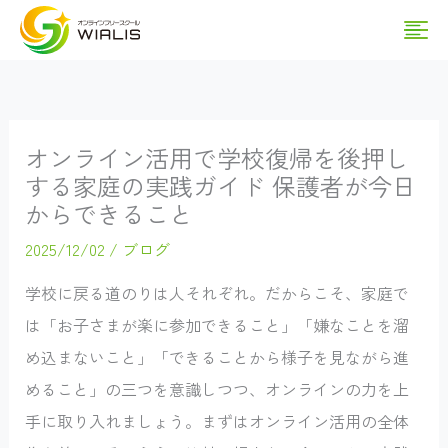
内
Ma
容
を
Me
ス
キ
オンライン活用で学校復帰を後押し
ッ
する家庭の実践ガイド 保護者が今日
プ
からできること
2025/12/02
/
ブログ
学校に戻る道のりは人それぞれ。だからこそ、家庭で
は「お子さまが楽に参加できること」「嫌なことを溜
め込まないこと」「できることから様子を見ながら進
めること」の三つを意識しつつ、オンラインの力を上
手に取り入れましょう。まずはオンライン活用の全体