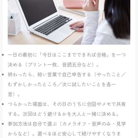
一日の最初に「今日はここまでできれば合格」を一つ
決める（プリント一枚、音読五分など）。
終わったら、短い言葉で自己申告する（やったこと／
むずかしかったところ／次に試したいことを各一
言）。
つらかった場面は、その日のうちに合図やメモで共有
する。次回はどう避けるかを大人と一緒に決める。
参加方法は自分で選ぶ（カメラオフ・音声のみ・見学
からなど）。選べるほど安心して続けやすくなりま