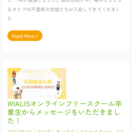
なタイプの不登校の生徒たちが入会してきてくれまし
た
WIALIS
Read More »
に
と
っ
て
の
2023
年
＆
終
業
式
イ
ベ
ン
WIALISオンラインフリースクール卒
ト
業生からメッセージをいただきまし
開
催
た！
報
告
2023/06/22
/
ブログ
/
オンラインフリースクール
,
フリ