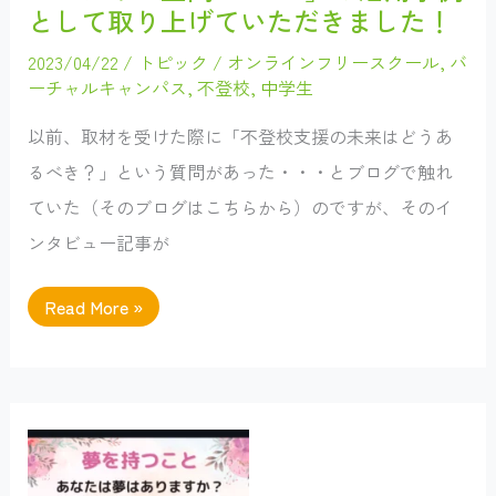
き
として取り上げていただきました！
ま
せ
ん
2023/04/22
/
トピック
/
オンラインフリースクール
,
バ
か？
ーチャルキャンパス
,
不登校
,
中学生
～
「通
信
以前、取材を受けた際に「不登校支援の未来はどうあ
制
高
るべき？」という質問があった・・・とブログで触れ
校“オ
ン
ていた（そのブログはこちらから）のですが、そのイ
ラ
イ
ンタビュー記事が
ン”合
同
説
明
バ
Read More »
会」
ー
第
チ
１
ャ
弾
ル
を
空
5
間
月
「oVice」
27
の
日
活
に
用