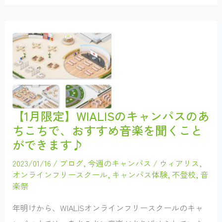
「は
た
ら
く
大
人！」
（社
会
人
講
話）
ス
タ
ー
ト
【1月限定】WIALISのキャンパスのあ
し
ちこちで、おすすめ音楽を聞くこと
ま
し
ができます♪
た。
さ
ま
2023/01/16
/
ブログ
,
今週のキャンパス
/
ウィアリス
,
ざ
オンラインフリースクール
,
キャンパス体験
,
不登校
,
音
ま
な
楽祭
キ
ャ
リ
年明けから、WIALISオンラインフリースクールのキャ
ア