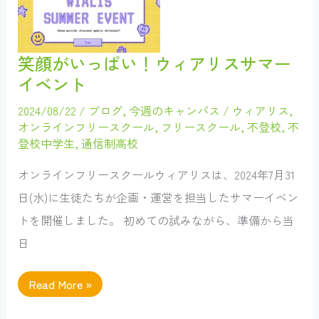
校
生
徒
に
向
笑顔がいっぱい！ウィアリスサマー
け
た
イベント
サ
ポ
ー
2024/08/22
/
ブログ
,
今週のキャンパス
/
ウィアリス
,
ト
オンラインフリースクール
,
フリースクール
,
不登校
,
不
登校中学生
,
通信制高校
オンラインフリースクールウィアリスは、2024年7月31
日(水)に生徒たちが企画・運営を担当したサマーイベン
トを開催しました。 初めての試みながら、準備から当
日
笑
Read More »
顔
が
い