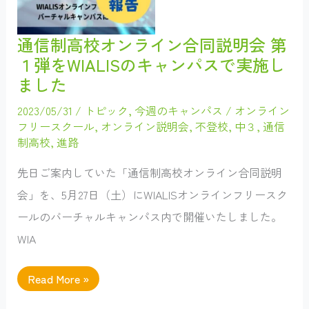
ら
メ
ッ
セ
通信制高校オンライン合同説明会 第
ー
１弾をWIALISのキャンパスで実施し
ジ
を
ました
い
た
だ
2023/05/31
/
トピック
,
今週のキャンパス
/
オンライン
き
フリースクール
,
オンライン説明会
,
不登校
,
中３
,
通信
ま
し
制高校
,
進路
た！
先日ご案内していた「通信制高校オンライン合同説明
会」を、5月27日（土）にWIALISオンラインフリースク
ールのバーチャルキャンパス内で開催いたしました。
WIA
通
Read More »
信
制