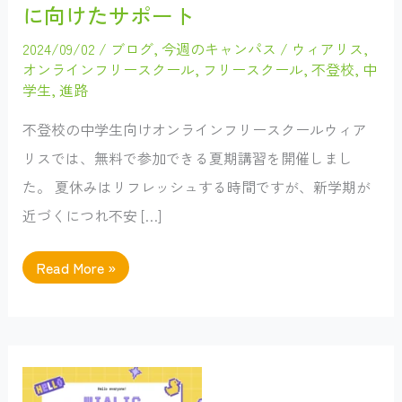
に向けたサポート
2024/09/02
/
ブログ
,
今週のキャンパス
/
ウィアリス
,
オンラインフリースクール
,
フリースクール
,
不登校
,
中
学生
,
進路
不登校の中学生向けオンラインフリースクールウィア
リスでは、無料で参加できる夏期講習を開催しまし
た。 夏休みはリフレッシュする時間ですが、新学期が
近づくにつれ不安 […]
【2024
Read More »
夏
期
講
習
の
様
子】
不
登