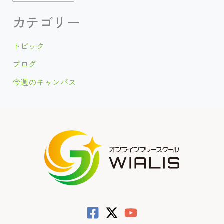
音
楽
カ
カテゴリー
を
聞
イ
く
トピック
こ
ブ
と
が
ブログ
で
き
今週のキャンパス
ま
す
♪