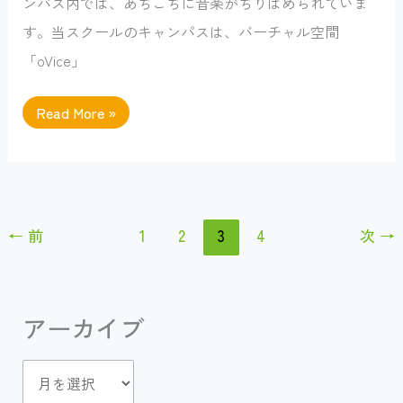
を
ンパス内では、あちこちに音楽がちりばめられていま
学
ぼ
す。当スクールのキャンパスは、バーチャル空間
う
「oVice」
【1
Read More »
月
限
定】
WIALIS
の
キ
ャ
ン
←
前
1
2
3
4
次
→
パ
ス
の
あ
ち
こ
アーカイブ
ち
で、
お
す
ア
す
め
ー