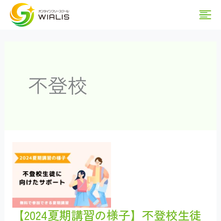
内
Ma
容
を
Me
ス
キ
不登校
ッ
プ
【2024夏期講習の様子】不登校生徒