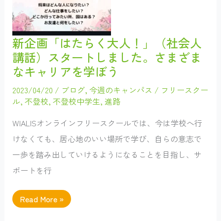
開
事
催
例
～
と
し
て
新企画「はたらく大人！」（社会人
取
り
講話）スタートしました。さまざま
上
げ
なキャリアを学ぼう
て
い
た
2023/04/20
/
ブログ
,
今週のキャンパス
/
フリースクー
だ
ル
,
不登校
,
不登校中学生
,
進路
き
ま
し
WIALISオンラインフリースクールでは、今は学校へ行
た！
けなくても、居心地のいい場所で学び、自らの意志で
一歩を踏み出していけるようになることを目指し、サ
ポートを行
新
Read More »
企
画