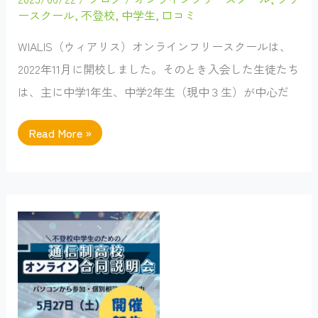
ースクール
,
不登校
,
中学生
,
口コミ
WIALIS（ウィアリス）オンラインフリースクールは、
2022年11月に開校しました。そのとき入会した生徒たち
は、主に中学1年生、中学2年生（現中３生）が中心だ
WIALIS
Read More »
オ
ン
ラ
イ
ン
フ
リ
ー
ス
ク
ー
ル
卒
業
生
か