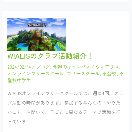
っ
ぱ
い！
ウ
ィ
ア
リ
ス
サ
マ
ー
WIALISのクラブ活動紹介！
イ
ベ
ン
2024/02/14
/
ブログ
,
今週のキャンパス
/
ウィアリス
,
ト
オンラインフリースクール
,
フリースクール
,
不登校
,
不
登校中学生
WIALISオンラインフリースクールでは、週に4回、クラ
ブ活動の時間があります。参加するみんなの「やりた
いこと」を聞いて、日ごとに異なるテーマで活動を行
っていま