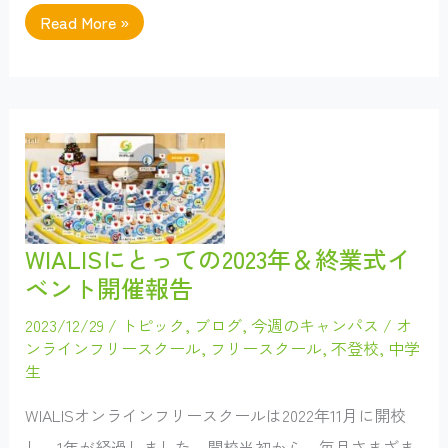
WIALIS
Read More »
の
ク
ラ
ブ
活
動
紹
介！
WIALISにとっての2023年＆終業式イ
ベント開催報告
2023/12/29
/
トピック
,
ブログ
,
今週のキャンパス
/
オ
ンラインフリースクール
,
フリースクール
,
不登校
,
中学
生
WIALISオンラインフリースクールは2022年11月に開校
し、1年が経過しました。開校当初から、毎月さまざま