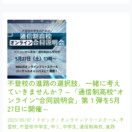
高
校
オ
ン
ラ
イ
ン
合
同
説
明
会
第
１
弾
を
WIALIS
の
不登校の進路の選択肢、一緒に考え
キ
ていきませんか？～「通信制高校“オ
ャ
ン
ンライン”合同説明会」第１弾を5月
パ
ス
27日に開催～
で
実
施
2023/05/07
/
トピック
/
オンラインフリースクール
,
不
し
登校
,
不登校中学生
,
中３
,
中学生
,
通信制高校
,
進路
ま