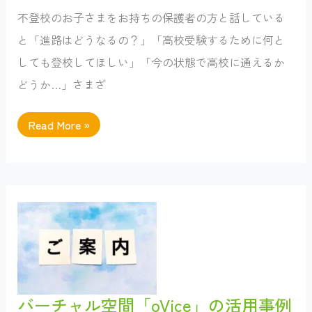
し
た
不登校のお子さまをお持ちの保護者の方と話している
と「進路はどうなるの？」「高校受験するために何と
しても登校してほしい」「今の状態で高校に通えるか
どうか…」さまざ
不
Read More »
登
校
の
進
路
の
選
択
肢、
一
緒
に
考
え
て
バーチャル空間「oVice」の活用事例
い